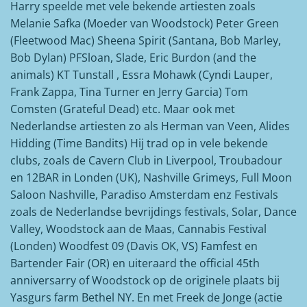
Harry speelde met vele bekende artiesten zoals
Melanie Safka (Moeder van Woodstock) Peter Green
(Fleetwood Mac) Sheena Spirit (Santana, Bob Marley,
Bob Dylan) PFSloan, Slade, Eric Burdon (and the
animals) KT Tunstall , Essra Mohawk (Cyndi Lauper,
Frank Zappa, Tina Turner en Jerry Garcia) Tom
Comsten (Grateful Dead) etc. Maar ook met
Nederlandse artiesten zo als Herman van Veen, Alides
Hidding (Time Bandits) Hij trad op in vele bekende
clubs, zoals de Cavern Club in Liverpool, Troubadour
en 12BAR in Londen (UK), Nashville Grimeys, Full Moon
Saloon Nashville, Paradiso Amsterdam enz Festivals
zoals de Nederlandse bevrijdings festivals, Solar, Dance
Valley, Woodstock aan de Maas, Cannabis Festival
(Londen) Woodfest 09 (Davis OK, VS) Famfest en
Bartender Fair (OR) en uiteraard the official 45th
anniversarry of Woodstock op de originele plaats bij
Yasgurs farm Bethel NY. En met Freek de Jonge (actie