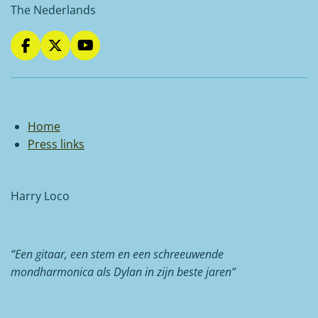
The Nederlands
F
X
Y
a
o
c
u
e
T
b
u
o
b
Home
o
e
Press links
k
Harry Loco
“Een gitaar, een stem en een schreeuwende
mondharmonica als Dylan in zijn beste jaren”