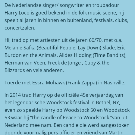
De Nederlandse singer/ songwriter en troubadour
Harry Loco is goed bekend in de folk music scene, hij
speelt al jaren in binnen en buitenland, festivals, clubs,
concertzalen.
Hij trad op met artiesten uit de jaren 60/70, met o.a.
Melanie Safka (Beautiful People, Lay Down) Slade, Eric
Burdon en the Animals, Alides Hidding (Time Bandits),
Herman van Veen, Freek de Jonge , Cuby & the
Blizzards en vele anderen.
Toerde met Essra Mohawk (Frank Zappa) in Nashville.
In 2014 trad Harry op de officiële 45e verjaardag van
het legendarische Woodstock festival in Bethel, NY,
even zo speelde Harry op Woodstock 50 en Woodstock
53 waar hij “the candle of Peace to Woodstock ”van uit
Nederland mee nam. Een candle die werd aangestoken
door de voormalig pers officier en vriend van Martin